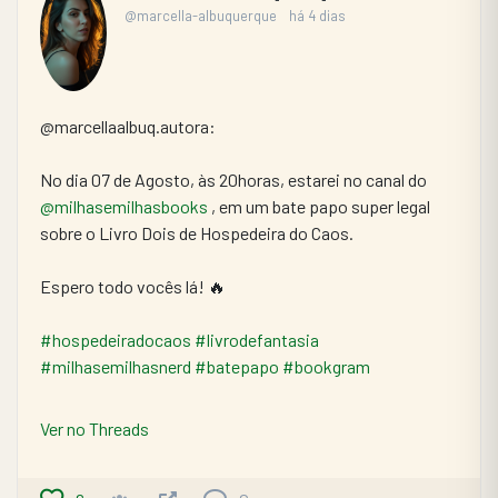
@marcella-albuquerque
há 4 dias
@marcellaalbuq.autora:
No dia 07 de Agosto, às 20horas, estarei no canal do 
@milhasemilhasbooks
 , em um bate papo super legal 
sobre o Livro Dois de Hospedeira do Caos.
Espero todo vocês lá! 🔥
#hospedeiradocaos
#livrodefantasia
#milhasemilhasnerd
#batepapo
#bookgram
Ver no Threads