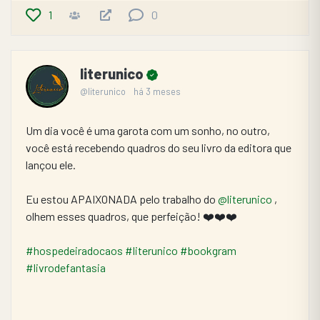
1
0
literunico
@literunico
há 3 meses
Um dia você é uma garota com um sonho, no outro, 
você está recebendo quadros do seu livro da editora que 
lançou ele.
Eu estou APAIXONADA pelo trabalho do 
@literunico
 , 
olhem esses quadros, que perfeição! ❤️❤️❤️
#hospedeiradocaos
#literunico
#bookgram
#livrodefantasia