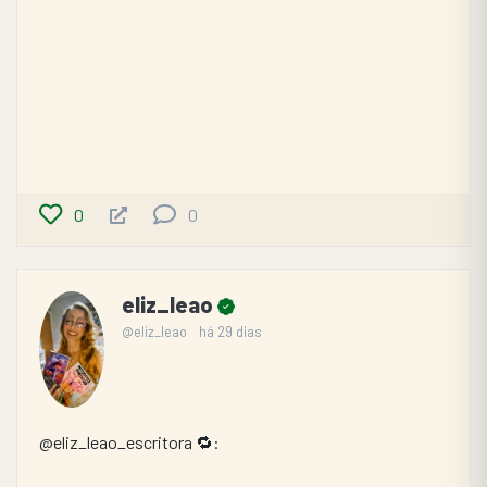
0
0
eliz_leao
@eliz_leao
há 29 dias
@eliz_leao_escritora 🔁: