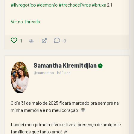
#livrogotico
#demonio
#trechodelivros
#bruxa
 2 1
Ver no Threads
1
0
Samantha Kiremitdjian
@samantha
há 1 ano
O dia 31 de maio de 2025 ficará marcado pra sempre na 
minha memória e no meu coração! 🤎
Lancei meu primeiro livro e tive a presença de amigos e 
familiares que tanto amo! 🎉