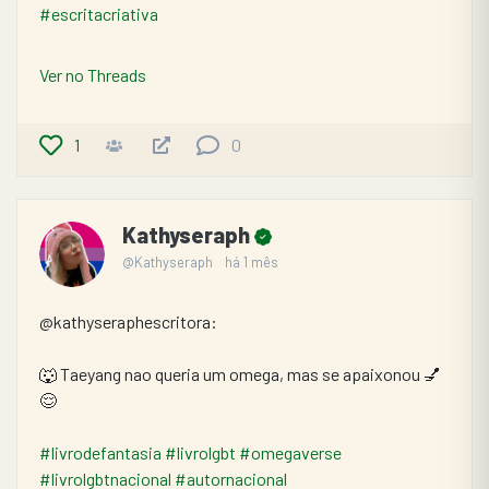
#escritacriativa
Ver no Threads
1
0
Kathyseraph
@Kathyseraph
há 1 mês
@kathyseraphescritora:
🐺 Taeyang nao queria um omega, mas se apaixonou 💅
😌
#livrodefantasia
#livrolgbt
#omegaverse
#livrolgbtnacional
#autornacional