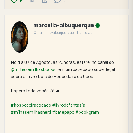
6
0
marcella-albuquerque
@marcella-albuquerque
há 4 dias
No dia 07 de Agosto, às 20horas, estarei no canal do 
@milhasemilhasbooks
 , em um bate papo super legal 
sobre o Livro Dois de Hospedeira do Caos. 
Espero todo vocês lá! 🔥
#hospedeiradocaos
#livrodefantasia
#milhasemilhasnerd
#batepapo
#bookgram