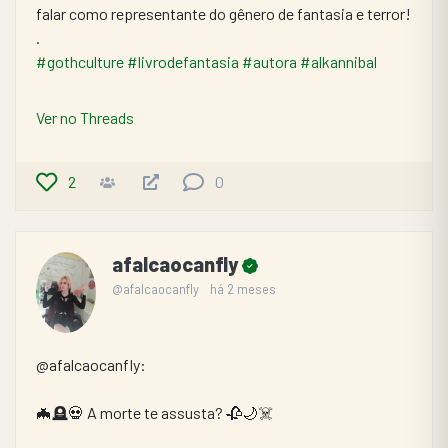
falar como representante do gênero de fantasia e terror!
.
#gothculture
#livrodefantasia
#autora
#alkannibal
Ver no Threads
2
0
afalcaocanfly
@afalcaocanfly
há 2 meses
@afalcaocanfly:
🦇🪦💀 A morte te assusta? 🥀🌙☠️