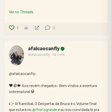
Ver no Threads
1
0
afalcaocanfly
@afalcaocanfly
há 1 mês
@afalcaocanfly:
🖤🥀🍁 Aos recém chegados: Bem vindos a aventura 
sobrenatural 💀
👉 Al'Kannibal, O Despertar da Bruxa é o Volume final 
que estará no 
@ifrsriogrande
 e eu sou convidada lá pra 