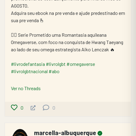
AGOSTO.
Adquira seu ebook na pre venda e ajude predestinado em 
sua pre venda 🫰
🏳️‍🌈 Serie Prometido uma Romantasia aquileana 
Omegaverse, com foco na conquista de Hwang Taeyang 
ao lado de seu omega estrategista Aiko Lenczak 🔥
#livrodefantasia
#livrolgbt
#omegaverse
#livrolgbtnacional
#abo
Ver no Threads
0
0
marcella-albuquerque