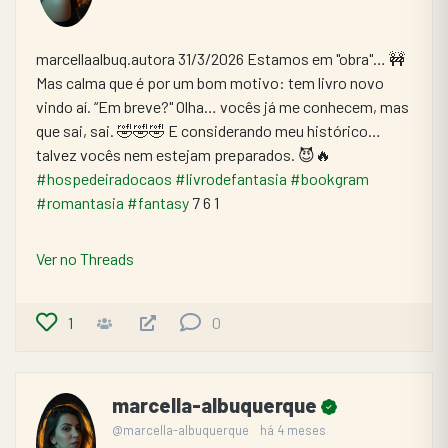
marcellaalbuq.autora 31/3/2026 Estamos em "obra"… 🚧 
Mas calma que é por um bom motivo: tem livro novo 
vindo aí. “Em breve?" Olha… vocês já me conhecem, mas 
que sai, sai. 🤣🤣🤣 E considerando meu histórico… 
talvez vocês nem estejam preparados. 😈🔥 
#hospedeiradocaos
#livrodefantasia
#bookgram
#romantasia
#fantasy
 7 6 1
Ver no Threads
1
0
marcella-albuquerque
@marcella-albuquerque
há 4 meses