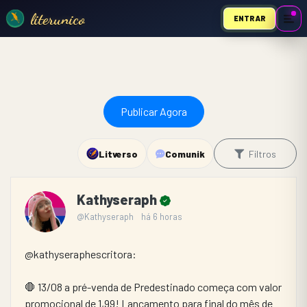
literunico
ENTRAR
Publicar Agora
Litverso
Comunik
Filtros
Kathyseraph
@Kathyseraph
há 6 horas
@kathyseraphescritora:
🛑 13/08 a pré-venda de Predestinado começa com valor 
promocional de 1,99! Lançamento para final do mês de 