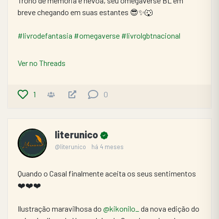
Trono de memória e névoa, seu omegaverse BL em 
breve chegando em suas estantes 😎✨🐺
#livrodefantasia
#omegaverse
#livrolgbtnacional
Ver no Threads
1
0
literunico
@literunico
há 4 meses
Quando o Casal finalmente aceita os seus sentimentos 
❤️❤️❤️
Ilustração maravilhosa do 
@kikonilo_
 da nova edição do 