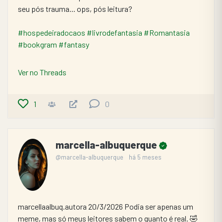
seu pós trauma... ops, pós leitura?
#hospedeiradocaos
#livrodefantasia
#Romantasia
#bookgram
#fantasy
Ver no Threads
1
0
marcella-albuquerque
@marcella-albuquerque
há 5 meses
marcellaalbuq.autora 20/3/2026 Podia ser apenas um 
meme, mas só meus leitores sabem o quanto é real. 🤣