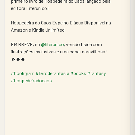
primeiro livro de Hospedeira do Caos lançado pela 
editora Literúnico!
Hospedeira do Caos Espelho D'água Disponível na 
Amazon e Kindle Unlimited
EM BREVE, no 
@literunico
, versão física com 
ilustrações exclusivas e uma capa maravilhosa!
🔥🔥🔥
#bookgram
#livrodefantasia
#books
#fantasy
#hospedeiradocaos