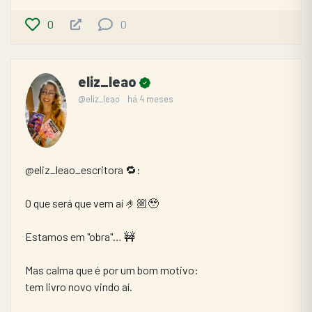
0
0
eliz_leao
@eliz_leao
há 4 meses
@eliz_leao_escritora 🔁:
O que será que vem aí 🤌🏼🥹
Estamos em "obra"… 🚧
Mas calma que é por um bom motivo:
tem livro novo vindo aí.