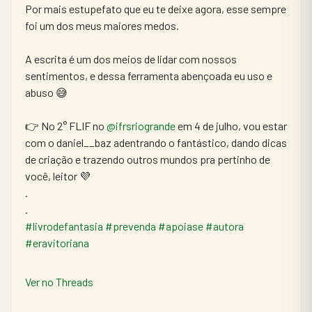
Por mais estupefato que eu te deixe agora, esse sempre 
foi um dos meus maiores medos.
A escrita é um dos meios de lidar com nossos 
sentimentos, e dessa ferramenta abençoada eu uso e 
abuso 😅
👉 No 2° FLIF no 
@ifrsriogrande
 em 4 de julho, vou estar 
com o daniel__baz adentrando o fantástico, dando dicas 
de criação e trazendo outros mundos pra pertinho de 
você, leitor 💜
.
.
#livrodefantasia
#prevenda
#apoiase
#autora
#eravitoriana
Ver no Threads