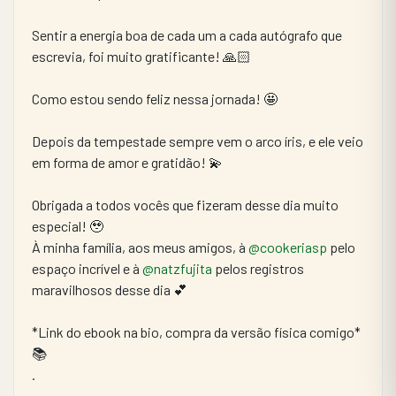
Sentir a energia boa de cada um a cada autógrafo que 
escrevia, foi muito gratificante! 🙏🏻
Como estou sendo feliz nessa jornada! 🤩
Depois da tempestade sempre vem o arco íris, e ele veio 
em forma de amor e gratidão! 💫
Obrigada a todos vocês que fizeram desse dia muito 
especial! 🥹
À minha família, aos meus amigos, à 
@cookeriasp
 pelo 
espaço incrível e à 
@natzfujita
 pelos registros 
maravilhosos desse dia 💕
*Link do ebook na bio, compra da versão física comigo* 
📚
.
.