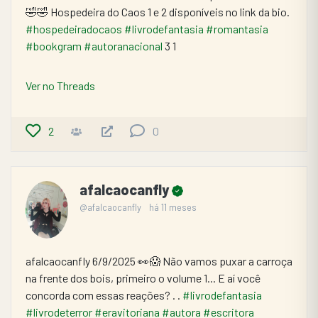
🤣🤣 Hospedeira do Caos 1 e 2 disponíveis no link da bio. 
#hospedeiradocaos
#livrodefantasia
#romantasia
#bookgram
#autoranacional
 3 1
Ver no Threads
2
0
afalcaocanfly
@afalcaocanfly
há 11 meses
afalcaocanfly 6/9/2025 👀😱 Não vamos puxar a carroça 
na frente dos bois, primeiro o volume 1... E aí você 
concorda com essas reações? . . 
#livrodefantasia
#livrodeterror
#eravitoriana
#autora
#escritora