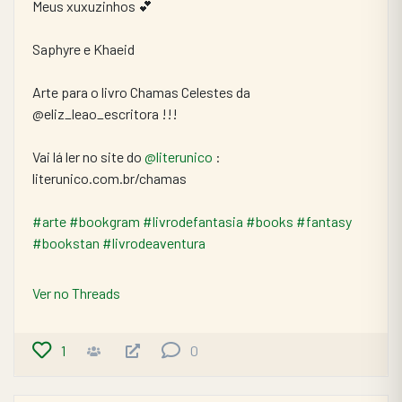
Meus xuxuzinhos 💕
Saphyre e Khaeid
Arte para o livro Chamas Celestes da 
@eliz_leao_escritora !!!
Vai lá ler no site do 
@literunico
 :
literunico.com.br/chamas
#arte
#bookgram
#livrodefantasia
#books
#fantasy
#bookstan
#livrodeaventura
Ver no Threads
1
0