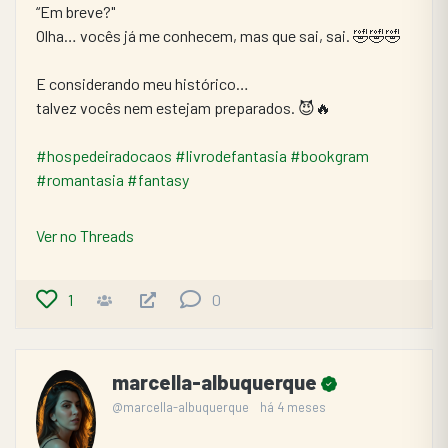
“Em breve?"
Olha… vocês já me conhecem, mas que sai, sai. 🤣🤣🤣
E considerando meu histórico…
talvez vocês nem estejam preparados. 😈🔥
#hospedeiradocaos
#livrodefantasia
#bookgram
#romantasia
#fantasy
Ver no Threads
1
0
marcella-albuquerque
@marcella-albuquerque
há 4 meses