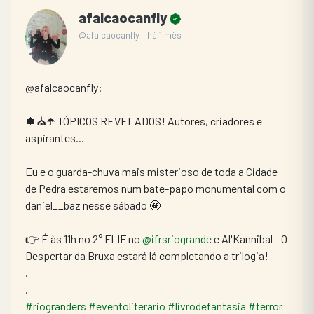
afalcaocanfly
@afalcaocanfly
há 1 mês
@afalcaocanfly:
🍁⛪☂️ TÓPICOS REVELADOS! Autores, criadores e 
aspirantes...
Eu e o guarda-chuva mais misterioso de toda a Cidade 
de Pedra estaremos num bate-papo monumental com o 
daniel__baz nesse sábado 🤩
👉 É às 11h no 2° FLIF no 
@ifrsriogrande
 e Al'Kannibal - O 
Despertar da Bruxa estará lá completando a trilogia!
.
.
#riogranders
#eventoliterario
#livrodefantasia
#terror