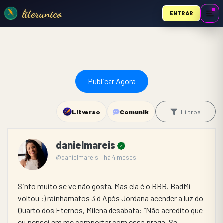
literunico
ENTRAR
Publicar Agora
Litverso
Comunik
Filtros
danielmareis
@danielmareis
há 4 meses
Sinto muito se vc não gosta. Mas ela é o BBB. BadMi 
voltou :) rainhamatos 3 d Após Jordana acender a luz do 
Quarto dos Eternos, Milena desabafa: “Não acredito que 
eu pensei em me comportar com essa praga. Se 