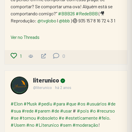
comportar? Se comportar uma ova! Alguém está se 
comportando comigo?” 
#BBB26
#RedeBBB
 (🎥 
Reprodução: 
@tvglobo
 l 
@bbb
 ) 🏐 935 157 8 16 72 4 3 1
Ver no Threads
1
0
literunico
@literunico
há 2 anos
#Elon
#Musk
#pediu
#para
#que
#os
#usuários
#de
#sua
#rede
#parem
#de
#usar
 # 
#pois
#o
#recurso
#se
#tornou
#obsoleto
#e
#esteticamente
#feio
. 
#Usem
#no
#Literunico
#sem
#moderação
!