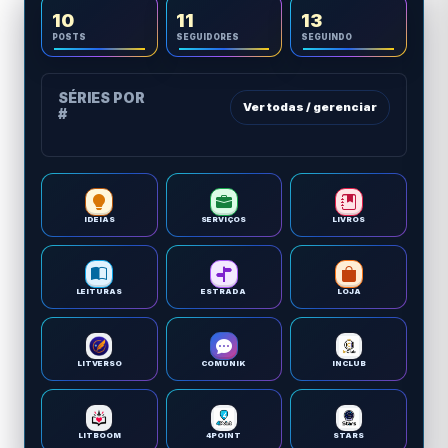
10
11
13
POSTS
SEGUIDORES
SEGUINDO
SÉRIES POR
Ver todas / gerenciar
#
IDEIAS
SERVIÇOS
LIVROS
LEITURAS
ESTRADA
LOJA
LITVERSO
COMUNIK
INCLUB
LITBOOM
4POINT
STARS