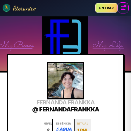
literunico
ENTRAR
FERNANDA FRANKKA
@ FERNANDAFRANKKA
NÍVEL
ESSÊNCIA
RITUAL
💧
ÁGUA
2
1 DIA