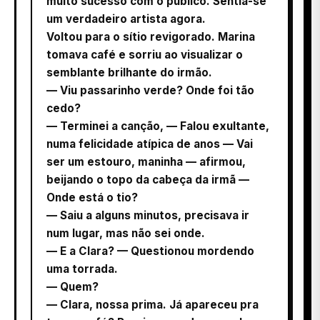
muito sucesso com o público. Sentia-se
um verdadeiro artista agora.
Voltou para o sítio revigorado. Marina
tomava café e sorriu ao visualizar o
semblante brilhante do irmão.
— Viu passarinho verde? Onde foi tão
cedo?
— Terminei a canção, — Falou exultante,
numa felicidade atípica de anos — Vai
ser um estouro, maninha — afirmou,
beijando o topo da cabeça da irmã —
Onde está o tio?
— Saiu a alguns minutos, precisava ir
num lugar, mas não sei onde.
— E a Clara? — Questionou mordendo
uma torrada.
— Quem?
— Clara, nossa prima. Já apareceu pra