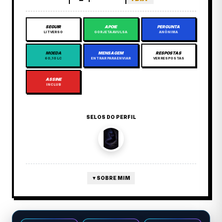
SEGUIR
APOIE
PERGUNTA
LITVERSO
GORJETA AVULSA
ANÔNIMA
MOEDA
MENSAGEM
RESPOSTAS
60,10 LC
ENTRAR PARA ENVIAR
VER RESPOSTAS
ASSINE
INCLUB
SELOS DO PERFIL
▼
SOBRE MIM