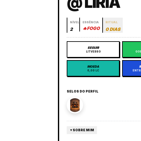
@ LIRIA
NÍVEL
ESSÊNCIA
RITUAL
🔥
FOGO
2
0 DIAS
SEGUIR
LITVERSO
GOR
MOEDA
0,00 LC
ENTR
SELOS DO PERFIL
▼
SOBRE MIM