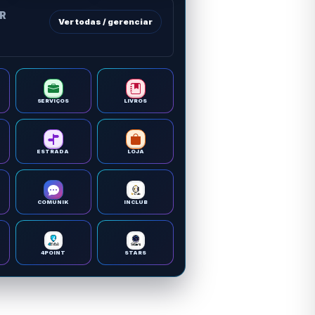
OR
Ver todas / gerenciar
SERVIÇOS
LIVROS
ESTRADA
LOJA
COMUNIK
INCLUB
4POINT
STARS