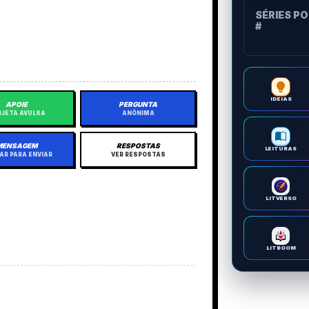
SÉRIES P
#
IDEIAS
APOIE
PERGUNTA
JETA AVULSA
ANÔNIMA
MENSAGEM
RESPOSTAS
LEITURAS
AR PARA ENVIAR
VER RESPOSTAS
LITVERSO
LITBOOM