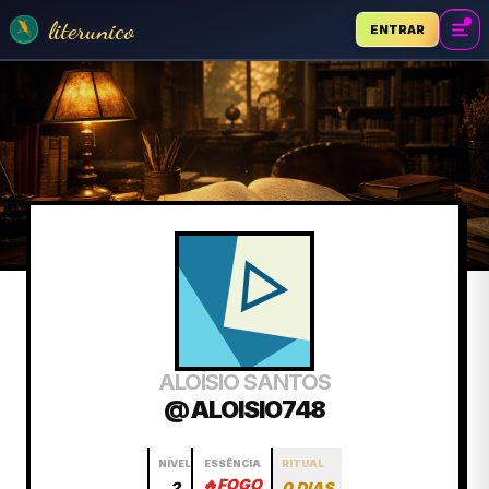
literunico
ENTRAR
ALOÍSIO SANTOS
@ ALOISIO748
NÍVEL
ESSÊNCIA
RITUAL
🔥
FOGO
2
0 DIAS