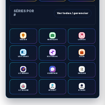
SÉRIES POR
Ver todas / gerenciar
#
IDEIAS
SERVIÇOS
LIVROS
LEITURAS
ESTRADA
LOJA
LITVERSO
COMUNIK
INCLUB
LITBOOM
4POINT
STARS