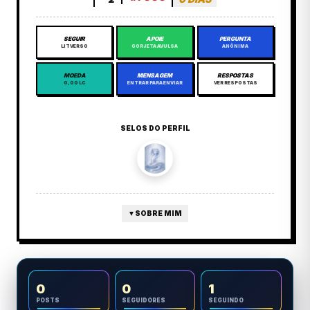
SEGUIR
APOIE
PERGUNTA
LITVERSO
GORJETA AVULSA
ANÔNIMA
MOEDA
MENSAGEM
RESPOSTAS
0,00 LC
ENTRAR PARA ENVIAR
VER RESPOSTAS
SELOS DO PERFIL
▼
SOBRE MIM
0
0
1
POSTS
SEGUIDORES
SEGUINDO