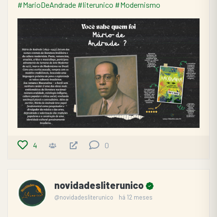
#MarioDeAndrade
#literunico
#Modernismo
4
0
novidadesliterunico
@novidadesliterunico
há 12 meses