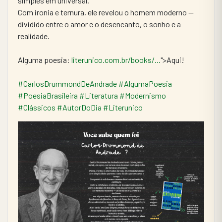
simples em universal.
Com ironia e ternura, ele revelou o homem moderno — 
dividido entre o amor e o desencanto, o sonho e a 
realidade.
Alguma poesia: 
literunico.com.br/books/...
">Aqui!
#CarlosDrummondDeAndrade
#AlgumaPoesia
#PoesiaBrasileira
#Literatura
#Modernismo
#Clássicos
#AutorDoDia
#Literunico