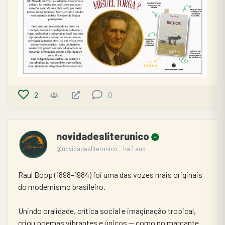
2
0
novidadesliterunico
@novidadesliterunico
há 1 ano
Raul Bopp (1898–1984) foi uma das vozes mais originais 
do modernismo brasileiro.
Unindo oralidade, crítica social e imaginação tropical, 
criou poemas vibrantes e únicos — como no marcante 