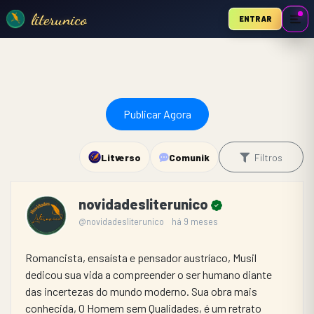
literunico
ENTRAR
Publicar Agora
Litverso
Comunik
Filtros
novidadesliterunico
@novidadesliterunico
há 9 meses
Romancista, ensaísta e pensador austríaco, Musil 
dedicou sua vida a compreender o ser humano diante 
das incertezas do mundo moderno. Sua obra mais 
conhecida, O Homem sem Qualidades, é um retrato 