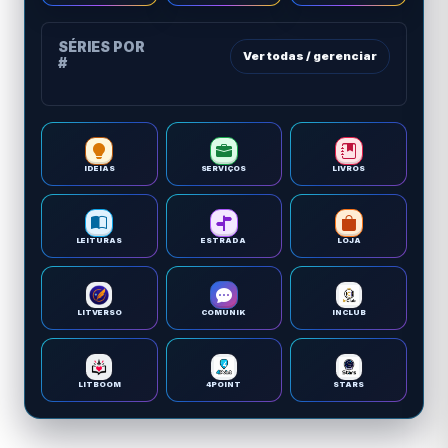
SÉRIES POR
Ver todas / gerenciar
#
IDEIAS
SERVIÇOS
LIVROS
LEITURAS
ESTRADA
LOJA
LITVERSO
COMUNIK
INCLUB
LITBOOM
4POINT
STARS