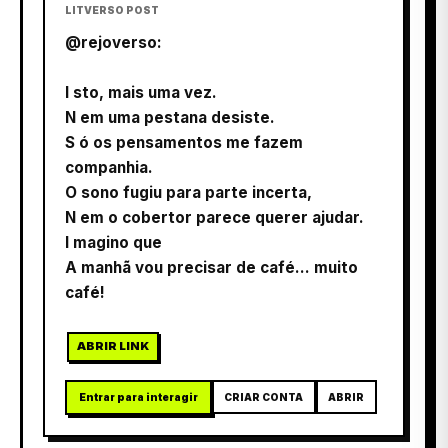
LITVERSO POST
@rejoverso:
I sto, mais uma vez.
N em uma pestana desiste.
S ó os pensamentos me fazem
companhia.
O sono fugiu para parte incerta,
N em o cobertor parece querer ajudar.
I magino que
A manhã vou precisar de café... muito
café!
ABRIR LINK
Entrar para interagir
CRIAR CONTA
ABRIR