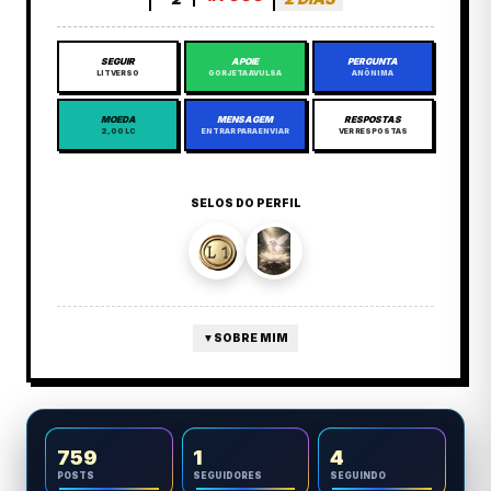
SEGUIR
APOIE
PERGUNTA
LITVERSO
GORJETA AVULSA
ANÔNIMA
MOEDA
MENSAGEM
RESPOSTAS
2,00 LC
ENTRAR PARA ENVIAR
VER RESPOSTAS
SELOS DO PERFIL
▼
SOBRE MIM
759
1
4
POSTS
SEGUIDORES
SEGUINDO