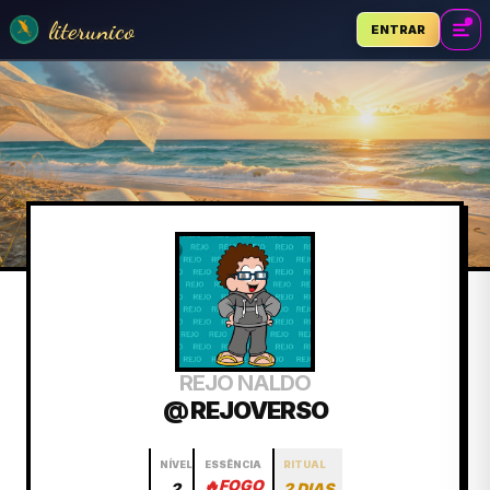
literunico
ENTRAR
REJO NALDO
@ REJOVERSO
NÍVEL
ESSÊNCIA
RITUAL
🔥
FOGO
2
2 DIAS