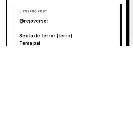
LITVERSO POST
@rejoverso:
Sexta de terror (terrir)
Tema pai
Filme
Garotos perdidos
ABRIR LINK
Entrar para interagir
CRIAR CONTA
ABRIR
LITVERSO POST
Poesia é os gemidos e sussurros que
provoco nela, o resto é verso