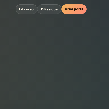
Criar perfil
Litverso
Clássicos