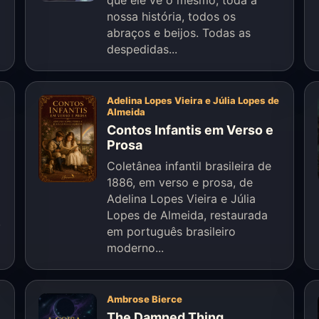
que ele vê o mesmo, toda a
nossa história, todos os
abraços e beijos. Todas as
despedidas...
Adelina Lopes Vieira e Júlia Lopes de
Almeida
Contos Infantis em Verso e
Prosa
Coletânea infantil brasileira de
1886, em verso e prosa, de
Adelina Lopes Vieira e Júlia
Lopes de Almeida, restaurada
.
em português brasileiro
moderno...
Ambrose Bierce
The Damned Thing