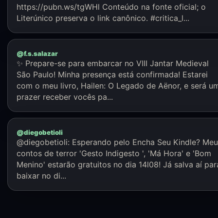
https://pubn.ws/tgWHl Conteúdo na fonte oficial; o
Literúnico preserva o link canônico. #critica_l...
@f.s.salazar
✨ Prepare-se para embarcar no VIII Jantar Medieval
São Paulo! Minha presença está confirmada! Estarei
com o meu livro, Hailen: O Legado de Aënor, e será u
prazer receber vocês pa...
@diegobetioli
@diegobetioli: Esperando pelo Encha Seu Kindle? Meu
contos de terror 'Gesto Indigesto ', 'Má Hora' e 'Bom
Menino' estarão gratuitos no dia 14l08! Já salva aí par
baixar no di...