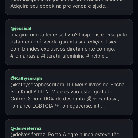
Adquira seu ebook na pre venda e ajude...
@jessica1
Imagina nunca ler esse livro? Incipiens e Discipulo
estão em pré-venda garanta sua edição física
com brindes exclusivos diretamente comigo.
#romantasia #literaturafeminina #incipie...
@Kathyseraph
@kathyseraphescritora: 🏳️‍🌈 Meus livros no Encha
Seu Kindle! 🏳️‍🌈 💜 2 deles vão estar gratuito.
Outros 3 com 90% de desconto 💰 ✨ Fantasia,
romance LGBTQIAP+, omegaverse, intr...
@deivesferraz
@deives.ferraz: Porto Alegre nunca esteve tão