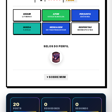
SEGUIR
APOIE
PERGUNTA
LITVERSO
GORJETA AVULSA
ANÔNIMA
MOEDA
MENSAGEM
RESPOSTAS
7,00 LC
ENTRAR PARA ENVIAR
VER RESPOSTAS
SELOS DO PERFIL
▼
SOBRE MIM
20
0
0
POSTS
SEGUIDORES
SEGUINDO