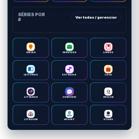
SÉRIES POR
Ver todas / gerenciar
#
IDEIAS
SERVIÇOS
LIVROS
LEITURAS
ESTRADA
LOJA
LITVERSO
COMUNIK
INCLUB
LITBOOM
4POINT
STARS