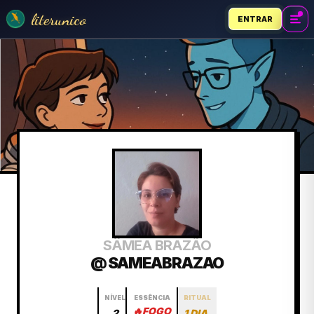
literunico
ENTRAR
SÂMEA BRAZÃO
@ SAMEABRAZAO
NÍVEL
ESSÊNCIA
RITUAL
🔥
FOGO
2
1 DIA