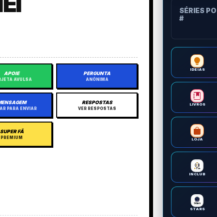
EI
SÉRIES P
#
IDEIAS
APOIE
PERGUNTA
JETA AVULSA
ANÔNIMA
MENSAGEM
RESPOSTAS
LIVROS
AR PARA ENVIAR
VER RESPOSTAS
SUPER FÃ
PREMIUM
LOJA
INCLUB
STARS