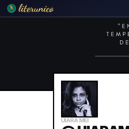
literunico
UIARA MEI