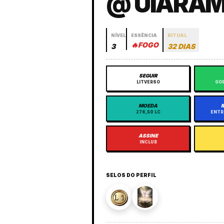
@ UIARAM
NÍVEL
ESSÊNCIA
RITUAL
🔥
FOGO
3
32 DIAS
SEGUIR
LITVERSO
GOR
MOEDA
276,50 LC
ENTR
ASSINE
INCLUB
SELOS DO PERFIL