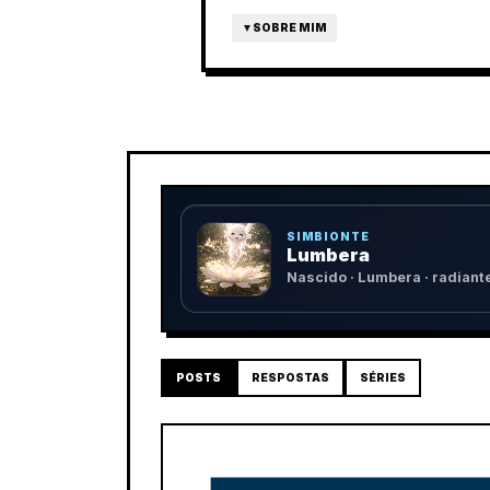
▼
SOBRE MIM
SIMBIONTE
Lumbera
Nascido · Lumbera · radiant
POSTS
RESPOSTAS
SÉRIES