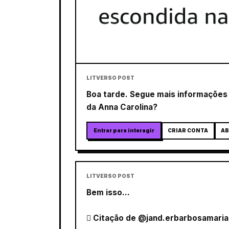
LITVERSO POST
Boa tarde. Segue mais informações s
da Anna Carolina?
Entrar para interagir
CRIAR CONTA
AB
LITVERSO POST
Bem isso...
 Citação de @jand.erbarbosamaria