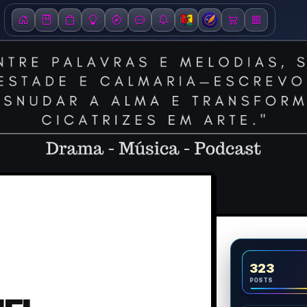
323
POSTS