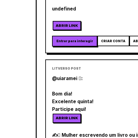
undefined
ABRIR LINK
Entrar para interagir
CRIAR CONTA
AB
LITVERSO POST
@uiaramei :
Bom dia!
Excelente quinta!
Participe aqui!
ABRIR LINK
✍ Mulher escrevendo um livro ou i