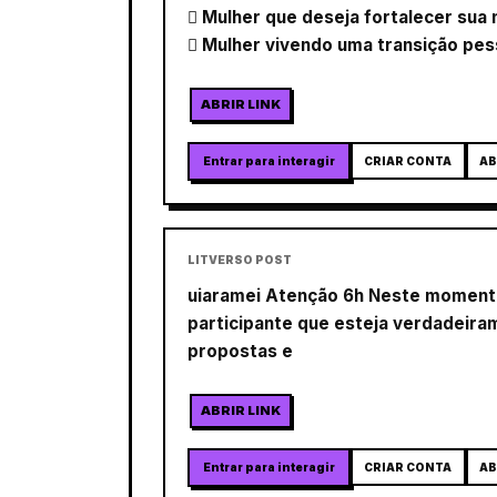
 Mulher que deseja fortalecer sua 
 Mulher vivendo uma transição pe
ABRIR LINK
Entrar para interagir
CRIAR CONTA
AB
LITVERSO POST
uiaramei Atenção 6h Neste momento
participante que esteja verdadeira
propostas e
ABRIR LINK
Entrar para interagir
CRIAR CONTA
AB