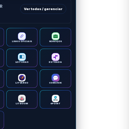
OR
Ver todas / gerenciar
LINKS OFICIAIS
SERVIÇOS
LEITURAS
ESTRADA
LITVERSO
COMUNIK
LITBOOM
4POINT