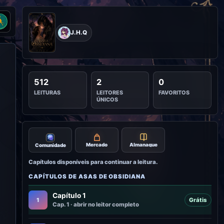
nu Literunico
J.H.Q
512
2
0
LEITURAS
LEITORES
FAVORITOS
ÚNICOS
Mercado
Almanaque
Comunidade
Capítulos disponíveis para continuar a leitura.
CAPÍTULOS DE ASAS DE OBSIDIANA
Capítulo 1
1
Grátis
Cap. 1 · abrir no leitor completo