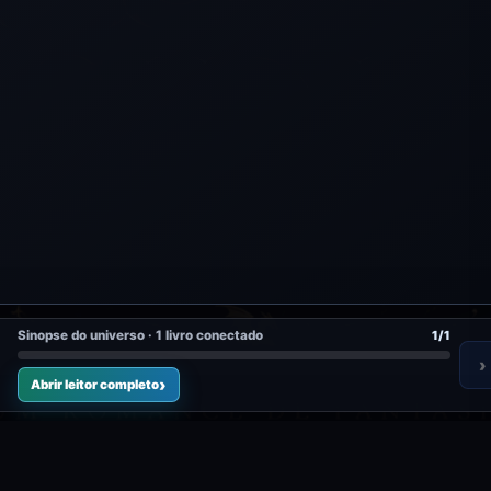
Sinopse do universo · 1 livro conectado
1/1
›
Abrir leitor completo
0 public
mentada pode começar aqui.