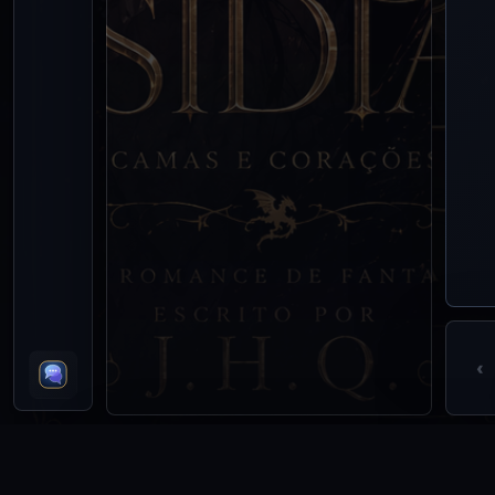
‹
RESENHAS DO LIVRO
Ainda não há resenhas para esta obra. A primeira leitura co