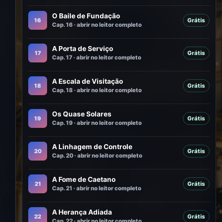
O Baile de Fundação
16
Grátis
Cap. 16 · abrir no leitor completo
A Porta de Serviço
17
Grátis
Cap. 17 · abrir no leitor completo
A Escala de Visitação
18
Grátis
Cap. 18 · abrir no leitor completo
Os Quase Solares
19
Grátis
Cap. 19 · abrir no leitor completo
A Linhagem de Controle
20
Grátis
Cap. 20 · abrir no leitor completo
A Fome de Caetano
21
Grátis
Cap. 21 · abrir no leitor completo
A Herança Adiada
22
Grátis
Cap. 22 · abrir no leitor completo