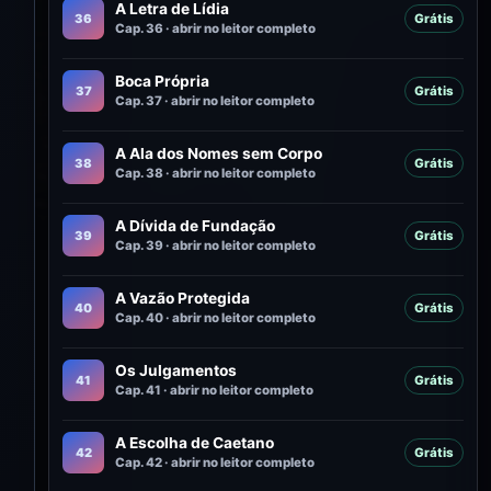
A Letra de Lídia
36
Grátis
Cap. 36 · abrir no leitor completo
Boca Própria
37
Grátis
Cap. 37 · abrir no leitor completo
A Ala dos Nomes sem Corpo
38
Grátis
Cap. 38 · abrir no leitor completo
A Dívida de Fundação
39
Grátis
Cap. 39 · abrir no leitor completo
A Vazão Protegida
40
Grátis
Cap. 40 · abrir no leitor completo
Os Julgamentos
41
Grátis
Cap. 41 · abrir no leitor completo
A Escolha de Caetano
42
Grátis
Cap. 42 · abrir no leitor completo