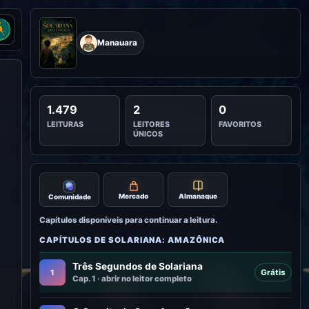
nu Literunico
Manauara
1.479
2
0
LEITURAS
LEITORES
FAVORITOS
ÚNICOS
Mercado
Almanaque
Comunidade
Capítulos disponíveis para continuar a leitura.
CAPÍTULOS DE SOLARIANA: AMAZÔNICA
Três Segundos de Solariana
1
Grátis
Cap. 1 · abrir no leitor completo