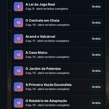
A Lei do Jogo Real
9
Grátis
Cap. 9 · abrir no leitor completo
O Contrato em Cheia
10
Grátis
Cap. 10 · abrir no leitor completo
Aramã e Valcárcel
11
Grátis
Cap. 11 · abrir no leitor completo
A Casa Mairu
12
Grátis
Cap. 12 · abrir no leitor completo
O Jardim de Patentes
13
Grátis
Cap. 13 · abrir no leitor completo
A Primeira Vazão Escondida
14
Grátis
Cap. 14 · abrir no leitor completo
O Relatório de Adaptação
15
Grátis
Cap. 15 · abrir no leitor completo