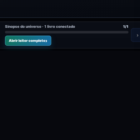
Sinopse do universo · 1 livro conectado
1/1
›
Abrir leitor completo
0 public
mentada pode começar aqui.
0
Unidades registradas
.