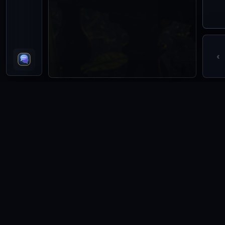
‹
RESENHAS DO LIVRO
Ainda não há resenhas para esta obra. A primeira leitura co
Ver Resenhas
Entrar para resenhar
POSSES DO LIVRO
0
Leitores com posse
Nenhuma posse foi registrada publicamente para esta edição
Entrar para registrar posse
Abrir Livro Vivo