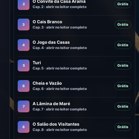
O Convite da Casa Aramã
2
Grátis
Cap. 2 · abrir no leitor completo
O Cais Branco
3
Grátis
Cap. 3 · abrir no leitor completo
O Jogo das Casas
4
Grátis
Cap. 4 · abrir no leitor completo
Turi
5
Grátis
Cap. 5 · abrir no leitor completo
Cheia e Vazão
6
Grátis
Cap. 6 · abrir no leitor completo
A Lâmina de Maré
7
Grátis
Cap. 7 · abrir no leitor completo
O Salão dos Visitantes
8
Grátis
Cap. 8 · abrir no leitor completo